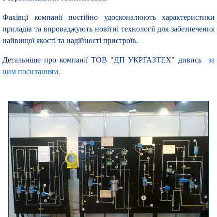
Фахівці компанії постійно удосконалюють характеристики
приладів та впроваджують новітні технології для забезпечення
найвищої якості та надійності пристроїв.
Детальніше про компанії ТОВ "ДП УКРГАЗТЕХ" дивись
за
цим посиланням.