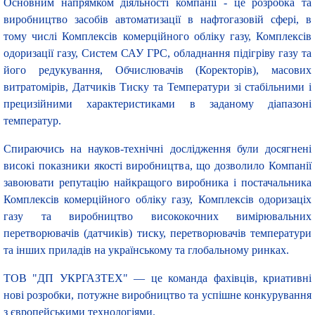
Основним напрямком діяльності компанії - це розробка та
виробництво засобів автоматизації в нафтогазовій сфері, в
тому числі Комплексів комерційного обліку газу, Комплексів
одоризації газу, Систем САУ ГРС, обладнання підігріву газу та
його редукування, Обчислювачів (Коректорів), масових
витратомірів, Датчиків Тиску та Температури зі стабільними і
прецизійними характеристиками в заданому діапазоні
температур.
Спираючись на науков-технічні дослідження були досягнені
високі показники якості виробництва, що дозволило Компанії
завоювати репутацію найкращого виробника і постачальника
Комплексів комерційного обліку газу, Комплексів одоризаціх
газу та виробництво висококочних вимірювальних
перетворювачів (датчиків) тиску, перетворювачів температури
та інших приладів на українському та глобальному ринках.
ТОВ "ДП УКРГАЗТЕХ" — це команда фахівців, криативні
нові розробки, потужне виробництво та успішне конкурування
з європейськими технологіями.