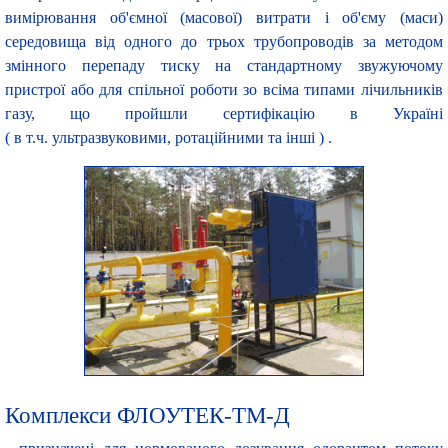
вимірювання об'ємної (масової) витрати і об'єму (маси)
середовища від одного до трьох трубопроводів за методом
змінного перепаду тиску на стандартному звужуючому
пристрої або для спільної роботи зо всіма типами лічильників
газу, що пройшли сертифікацію в Україні
( в т.ч. ультразвуковими, ротаційними та інші ) .
Комплекси ФЛОУТЕК-ТМ-Д