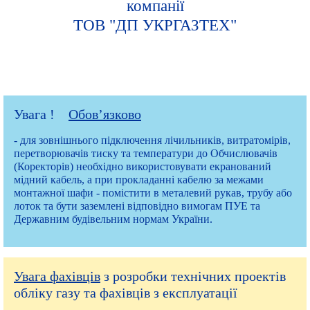
компанії
ТОВ "ДП УКРГАЗТЕХ"
Увага !
Обов’язково
- для зовнішнього підключення лічильників, витратомірів,
перетворювачів тиску та температури до Обчислювачів
(Коректорів) необхідно використовувати екранований
мідний кабель, а при прокладанні кабелю за межами
монтажної шафи - помістити в металевий рукав, трубу або
лоток та бути заземлені відповідно вимогам ПУЕ та
Державним будівельним нормам України.
Увага фахівців
з розробки технічних проектів
обліку газу та фахівців з експлуатації