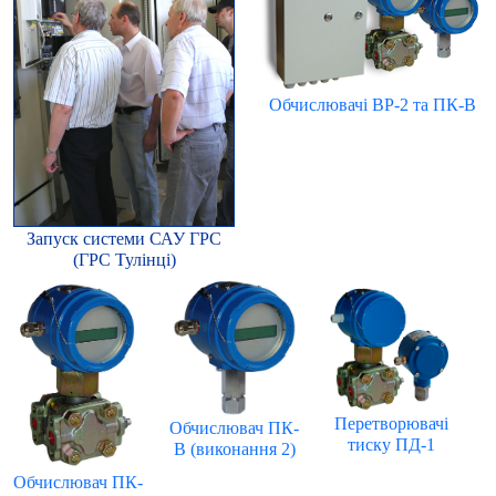
Обчислювачі ВР-2 та ПК-В
Запуск системи САУ ГРС
(ГРС Тулінці)
Перетворювачі
Обчислювач ПК-
тиску ПД-1
В (виконання 2)
Обчислювач ПК-