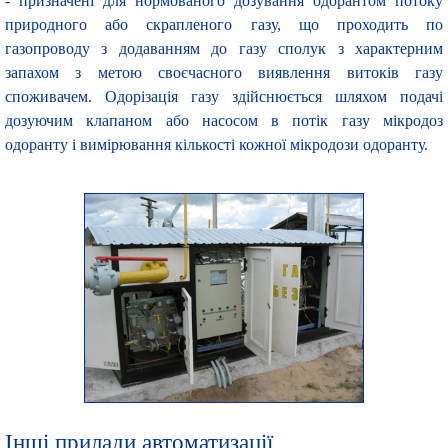
- призначені для нормованого дозування одорантом потоку
природного або скрапленого газу, що проходить по
газопроводу з додаванням до газу сполук з характерним
запахом з метою своєчасного виявлення витоків газу
споживачем. Одорізація газу здійснюється шляхом подачі
дозуючим клапаном або насосом в потік газу мікродоз
одоранту і вимірювання кількості кожної мікродози одоранту.
Інші прилади автоматизації