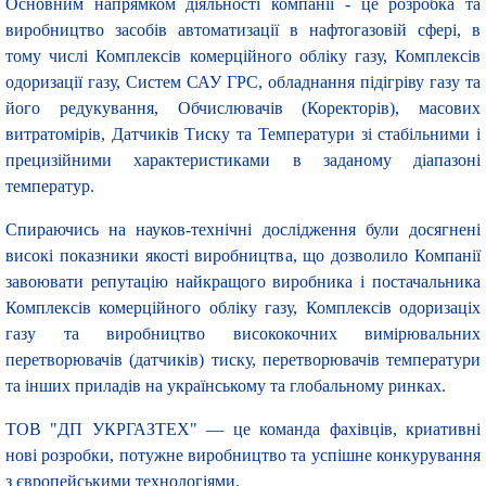
Основним напрямком діяльності компанії - це розробка та
виробництво засобів автоматизації в нафтогазовій сфері, в
тому числі Комплексів комерційного обліку газу, Комплексів
одоризації газу, Систем САУ ГРС, обладнання підігріву газу та
його редукування, Обчислювачів (Коректорів), масових
витратомірів, Датчиків Тиску та Температури зі стабільними і
прецизійними характеристиками в заданому діапазоні
температур.
Спираючись на науков-технічні дослідження були досягнені
високі показники якості виробництва, що дозволило Компанії
завоювати репутацію найкращого виробника і постачальника
Комплексів комерційного обліку газу, Комплексів одоризаціх
газу та виробництво висококочних вимірювальних
перетворювачів (датчиків) тиску, перетворювачів температури
та інших приладів на українському та глобальному ринках.
ТОВ "ДП УКРГАЗТЕХ" — це команда фахівців, криативні
нові розробки, потужне виробництво та успішне конкурування
з європейськими технологіями.