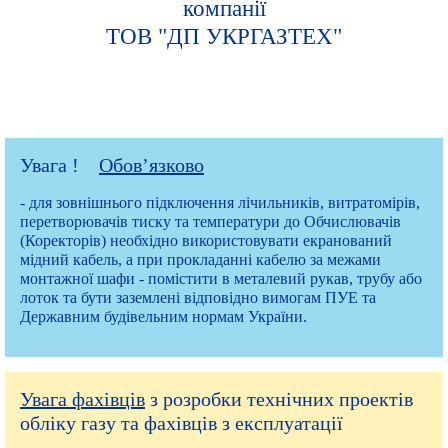
компанії
ТОВ "ДП УКРГАЗТЕХ"
Увага !
Обов’язково
- для зовнішнього підключення лічильників, витратомірів,
перетворювачів тиску та температури до Обчислювачів
(Коректорів) необхідно використовувати екранований
мідний кабель, а при прокладанні кабелю за межами
монтажної шафи - помістити в металевий рукав, трубу або
лоток та бути заземлені відповідно вимогам ПУЕ та
Державним будівельним нормам України.
Увага фахівців
з розробки технічних проектів
обліку газу та фахівців з експлуатації