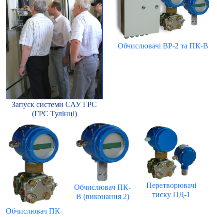
Обчислювачі ВР-2 та ПК-В
Запуск системи САУ ГРС
(ГРС Тулінці)
Перетворювачі
Обчислювач ПК-
тиску ПД-1
В (виконання 2)
Обчислювач ПК-