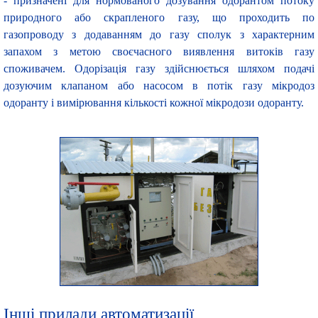
- призначені для нормованого дозування одорантом потоку
природного або скрапленого газу, що проходить по
газопроводу з додаванням до газу сполук з характерним
запахом з метою своєчасного виявлення витоків газу
споживачем. Одорізація газу здійснюється шляхом подачі
дозуючим клапаном або насосом в потік газу мікродоз
одоранту і вимірювання кількості кожної мікродози одоранту.
Інші прилади автоматизації