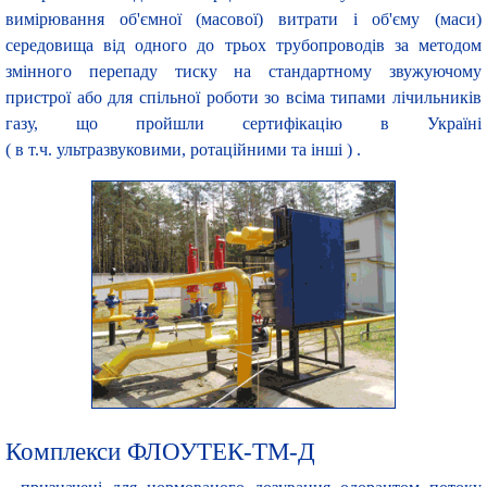
вимірювання об'ємної (масової) витрати і об'єму (маси)
середовища від одного до трьох трубопроводів за методом
змінного перепаду тиску на стандартному звужуючому
пристрої або для спільної роботи зо всіма типами лічильників
газу, що пройшли сертифікацію в Україні
( в т.ч. ультразвуковими, ротаційними та інші ) .
Комплекси ФЛОУТЕК-ТМ-Д