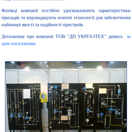
Фахівці компанії постійно удосконалюють характеристики
приладів та впроваджують новітні технології для забезпечення
найвищої якості та надійності пристроїв.
Детальніше про компанії ТОВ "ДП УКРГАЗТЕХ" дивись
за
цим посиланням.